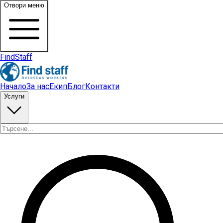
Отвори меню
FindStaff
Начало
За нас
Екип
Блог
Контакти
Услуги