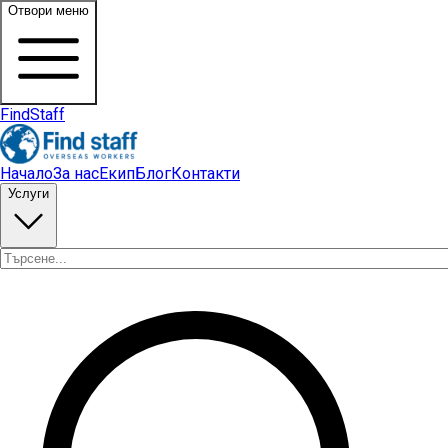
Отвори меню
FindStaff
Начало
За нас
Екип
Блог
Контакти
Услуги