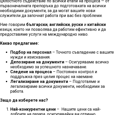
цялостното съдействие по всички етапи на процеса — от
първоначалната препоръка до подготовката на всички
необходими документи, за да могат вашите нови
служители да започнат работа при вас без проблеми.
Ние говорим
български
,
английски
,
руски
и
китайски
езици, което ни позволява да работим ефективно и да
предоставяме услуги на международно ниво.
Какво предлагаме:
Подбор на персонал
– Точното съвпадение с вашите
нужди и изисквания.
Депозиране на документи
– Осигуряваме всичко
необходимо за успешното назначаване.
Следене на процеса
– Постоянен контрол и
поддръжка през целия процес на наемане.
Легализиране на документи
– Подготвяме и
легализираме всички документи, необходими за
работа.
Защо да изберете нас?
Най-конкурентни цени
– Нашите цени са най-
добрите на пазара, осигурявайки ви отлично