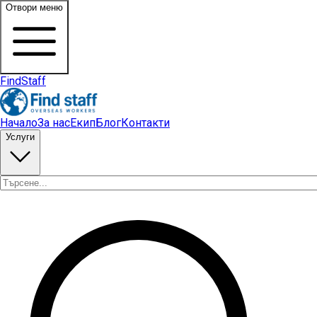
Отвори меню
FindStaff
Начало
За нас
Екип
Блог
Контакти
Услуги