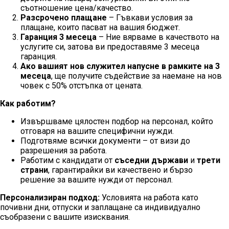
съотношение цена/качество.
Разсрочено плащане
– Гъвкави условия за
плащане, които пасват на вашия бюджет.
Гаранция 3 месеца
– Ние вярваме в качеството на
услугите си, затова ви предоставяме 3 месеца
гаранция.
Ако вашият нов служител напусне в рамките на 3
месеца
, ще получите съдействие за наемане на нов
човек с 50% отстъпка от цената.
Как работим?
Извършваме цялостен подбор на персонал, който
отговаря на вашите специфични нужди.
Подготвяме всички документи – от визи до
разрешения за работа.
Работим с кандидати от
съседни държави
и
трети
страни
, гарантирайки ви качествено и бързо
решение за вашите нужди от персонал.
Персонализиран подход:
Условията на работа като
почивни дни, отпуски и заплащане са индивидуално
съобразени с вашите изисквания.