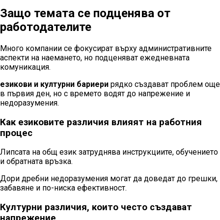
Защо темата се подценява от
работодателите
Много компании се фокусират върху административните
аспекти на наемането, но подценяват ежедневната
комуникация.
езикови и културни бариери
рядко създават проблем още
в първия ден, но с времето водят до напрежение и
недоразумения.
Как езиковите различия влияят на работния
процес
Липсата на общ език затруднява инструкциите, обучението
и обратната връзка.
Дори дребни недоразумения могат да доведат до грешки,
забавяне и по-ниска ефективност.
Културни различия, които често създават
напрежение