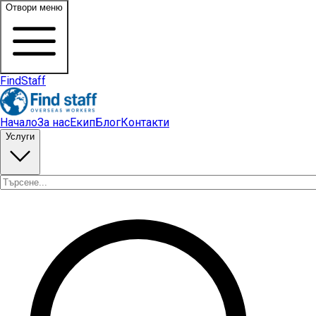
Отвори меню
FindStaff
Начало
За нас
Екип
Блог
Контакти
Услуги